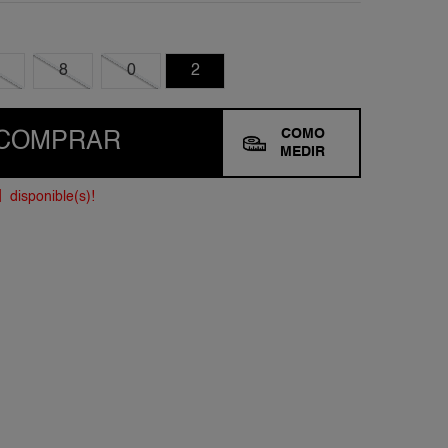
8
0
2
COMO
COMPRAR
MEDIR
1
disponible(s)!