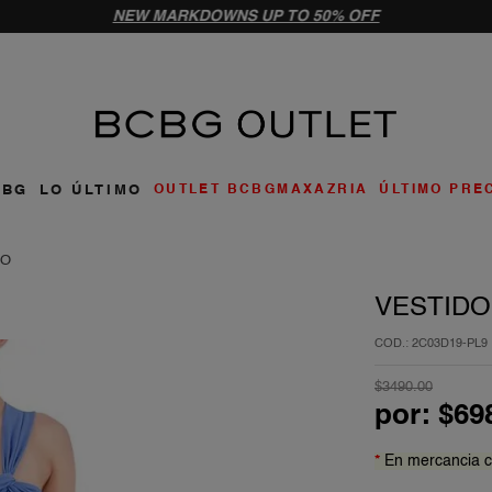
NEW MARKDOWNS UP TO 50% OFF
ar
CBG
LO ÚLTIMO
OUTLET BCBGMAXAZRIA
ÚLTIMO PRE
DO
VESTIDO
:
2C03D19-PL9
$
3490
.
00
por:
$
69
*
En mercancia c