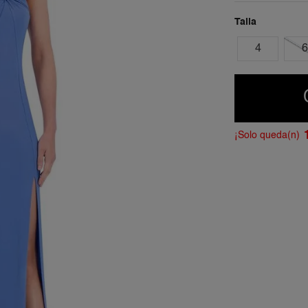
Talla
4
6
¡Solo queda(n)