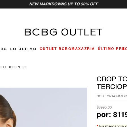
NEW MARKDOWNS UP TO 50% OFF
ar
CBG
LO ÚLTIMO
OUTLET BCBGMAXAZRIA
ÚLTIMO PRE
O TERCIOPELO
CROP TO
TERCIO
:
79214828-938
$
3990
.
00
por:
$
11
*
En mercancia c