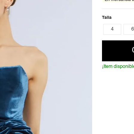
Talla
4
6
¡Item disponibl