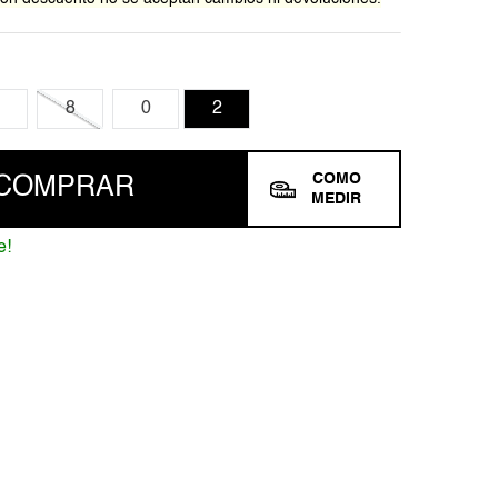
8
0
2
COMO
COMPRAR
MEDIR
e!