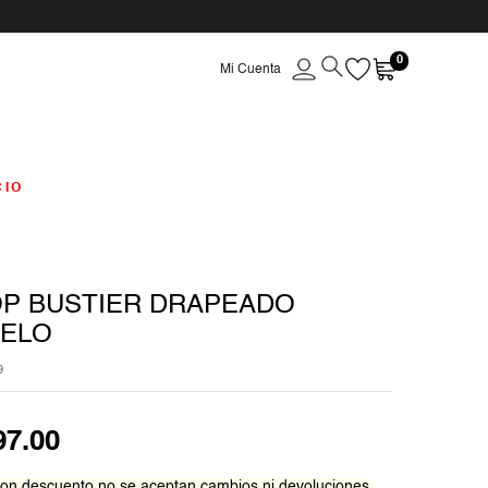
0
CIO
P BUSTIER DRAPEADO
PELO
9
97
.
00
on descuento no se aceptan cambios ni devoluciones.