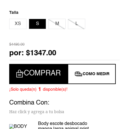
Talla
XS
S
M
L
$
4490
.
00
por:
$
1347
.
00
COMPRAR
COMO MEDIR
1
¡Solo queda(n)
disponible(s)!
Combina Con:
Haz click y agrega a tu bolsa
body escote desbocado
manga larga animal print