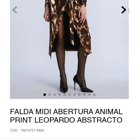
6
.
jumpsuit
7
.
vestido corto
8
.
blazer
9
.
pantalon
10
.
falda
FALDA MIDI ABERTURA ANIMAL
PRINT LEOPARDO ABSTRACTO
:
79314757-9402