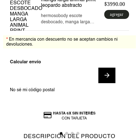
$3990.00
leopardo abstracto
agregar
hermosobody escote
desbocado, manga larga
ajustada, silueta relajada
ajustada cómoda,
*
En mercancia con descuento no se aceptan cambios ni
confeccionado en hermoso
devoluciones.
estampado animal print de
leopardo abstracto. diseño
moderno y femenino.
No sé mi código postal
HASTA 6X SIN INTERÉS
CON TARJETA
DESCRIPCIÓN DEL PRODUCTO