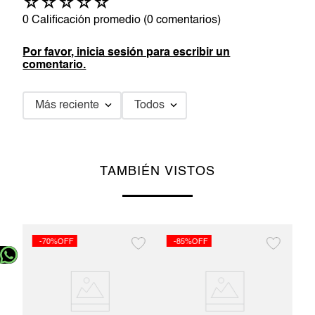
☆
☆
☆
☆
☆
0 Calificación promedio
(0 comentarios)
Por favor, inicia sesión para escribir un
comentario.
Más reciente
Todos
TAMBIÉN VISTOS
-70%OFF
-85%OFF
-