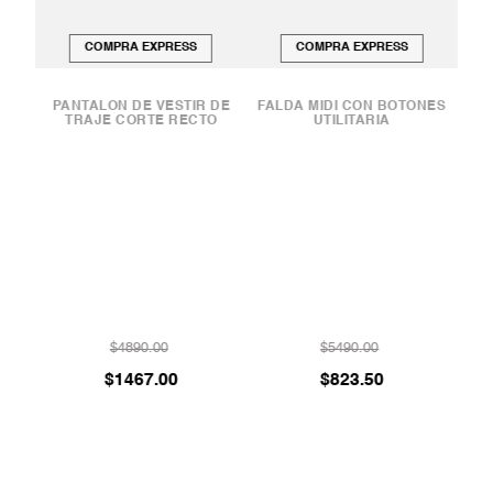
COMPRA EXPRESS
COMPRA EXPRESS
PANTALÓN DE VESTIR DE
FALDA MIDI CON BOTONES
TRAJE CORTE RECTO
UTILITARIA
FA
$
4890
.
00
$
5490
.
00
$
1467
.
00
$
823
.
50
ATENCIÓN AL CLIENTE