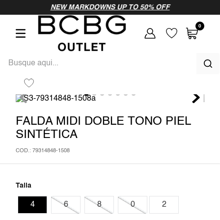
vamos a probar
NEW MARKDOWNS UP TO 50% OFF
como
0
vamos a probar
Busque aqui...
como
TÉRMINOS MÁS BUSCADOS
1
.
vestido
FALDA MIDI DOBLE TONO PIEL
SINTÉTICA
2
.
vestidos largos
:
79314848-1508
3
.
blusa
4
.
vestido largo
Talla
5
.
vestidos
4
6
8
0
2