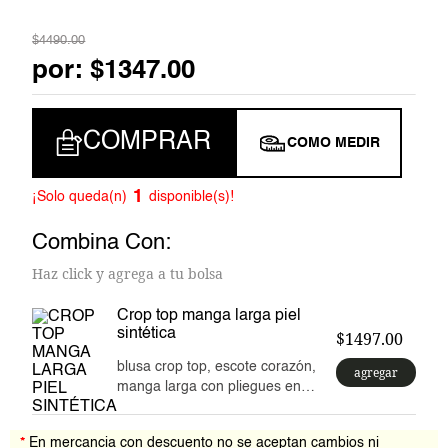
6
.
jumpsuit
$
4490
.
00
7
.
vestido corto
por:
$
1347
.
00
8
.
blazer
COMPRAR
COMO MEDIR
9
.
pantalon
10
.
falda
1
¡Solo queda(n)
disponible(s)!
Combina Con:
Haz click y agrega a tu bolsa
crop top manga larga piel
sintética
$1497.00
blusa crop top, escote corazón,
agregar
manga larga con pliegues en
hombros, efecto corte princesa,
confeccionado en piel sintética,
*
En mercancia con descuento no se aceptan cambios ni
diseño moderno y sofisticado.