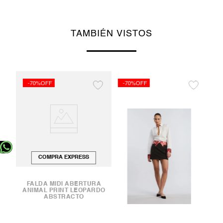
TAMBIÉN VISTOS
-70%OFF
-70%OFF
-
COMPRA EXPRESS
URA
FALDA MIDI ABERTURA
ANIMAL PRINT LEOPARDO
ABSTRACTO