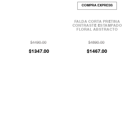
COMPRA EXPRESS
FALDA CORTA PRETINA
FALD
CONTRASTE ESTAMPADO
FLORAL ABSTRACTO
$
4490
.
00
$
4890
.
00
$
1347
.
00
$
1467
.
00
ATENCIÓN AL CLIENTE
(52) 1 222 377-7190
(52) 1 222 377-7190
ma_ecommerce@bcbg.com.mx
Lunes a Jueves - 09 - 18h
Viernes y Domingo - 09 - 15h