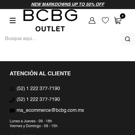
vamos a probar
NEW MARKDOWNS UP TO 50% OFF
como
0
Busque aqui...
TÉRMINOS MÁS BUSCADOS
1
.
vestido
ATENCIÓN AL CLIENTE
2
.
vestidos largos
(52) 1 222 377-7190
3
.
blusa
(52) 1 222 377-7190
ma_ecommerce@bcbg.com.mx
4
.
vestidos
Lunes a Jueves - 09 - 18h
5
.
vestido largo
Viernes y Domingo - 09 - 15h