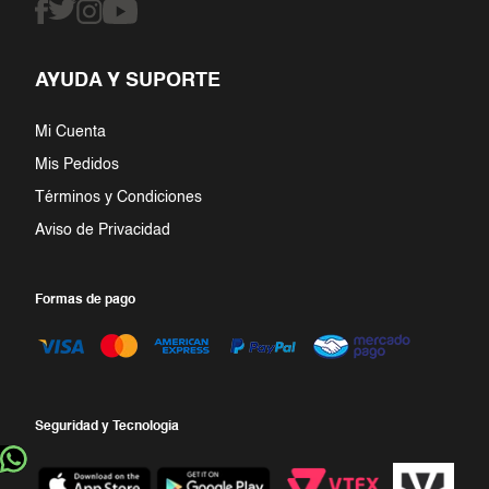
6
.
jumpsuit
7
.
blazer
AYUDA Y SUPORTE
8
.
vestido corto
Mi Cuenta
9
.
pantalon
Mis Pedidos
Términos y Condiciones
10
.
falda
Aviso de Privacidad
Formas de pago
Seguridad y Tecnologia