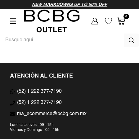
vamos a probar
NEW MARKDOWNS UP TO 50% OFF
como
0
Busque aqui...
TÉRMINOS MÁS BUSCADOS
1
.
vestido
ATENCIÓN AL CLIENTE
2
.
vestidos largos
(52) 1 222 377-7190
3
.
blusa
(52) 1 222 377-7190
ma_ecommerce@bcbg.com.mx
4
.
vestido largo
Lunes a Jueves - 09 - 18h
5
.
vestidos
Viernes y Domingo - 09 - 15h