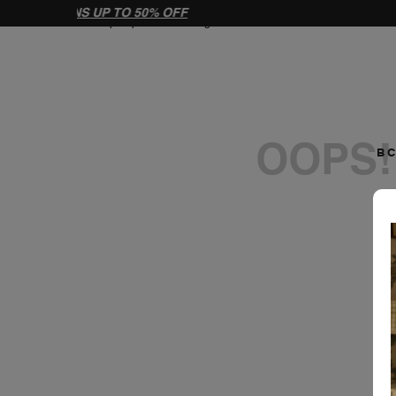
pumps-mx2mal10-gar
OOPS!
B