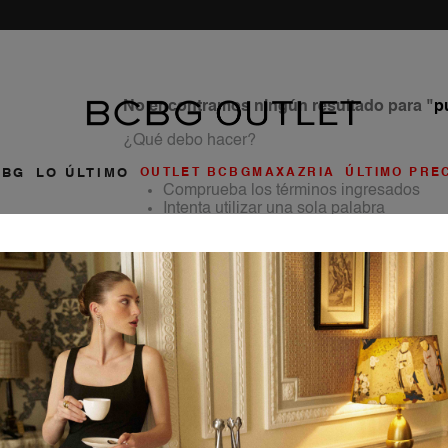
Nueva Colección
| COMPRAR AHORA
No encontramos ningún resultado para "
p
¿Qué debo hacer?
CBG
LO ÚLTIMO
OUTLET BCBGMAXAZRIA
ÚLTIMO PRE
Comprueba los términos ingresados
Intenta utilizar una sola palabra
Utiliza términos genéricos en la búsque
Intenta buscar sinónimos del término d