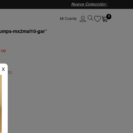
0
umps-mx2mal10-gar
"
CIO
da
X
eseado