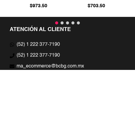
$
973
.
50
$
703
.
50
ATENCIÓN AL CLIENTE
(52) 1 222 377-7190
(52) 1 222 377-7190
ma_ecommerce@bcbg.com.mx
Lunes a Jueves - 09 - 18h
Viernes y Domingo - 09 - 15h
AYUDA Y SUPORTE
Mi Cuenta