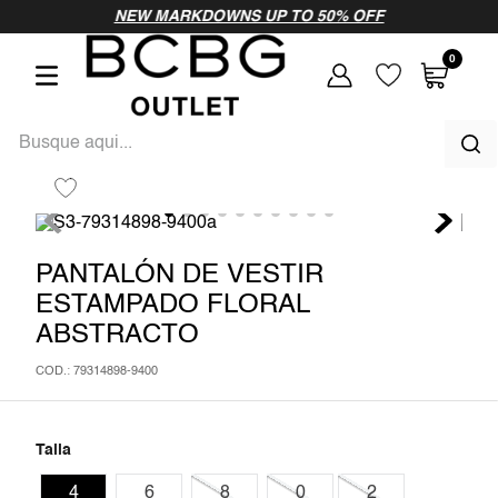
vamos a probar
NEW MARKDOWNS UP TO 50% OFF
como
0
vamos a probar
Busque aqui...
como
TÉRMINOS MÁS BUSCADOS
1
.
vestido
PANTALÓN DE VESTIR
ESTAMPADO FLORAL
2
.
vestidos largos
ABSTRACTO
3
.
blusa
:
79314898-9400
4
.
vestidos
Talla
5
.
vestido largo
4
6
8
0
2