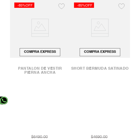
-85%OFF
-85%OFF
-
COMPRA EXPRESS
COMPRA EXPRESS
 LA
PANTALÓN DE VESTIR
SHORT BERMUDA SATINADO
PIERNA ANCHA
P
$
6490
.
00
$
4690
.
00