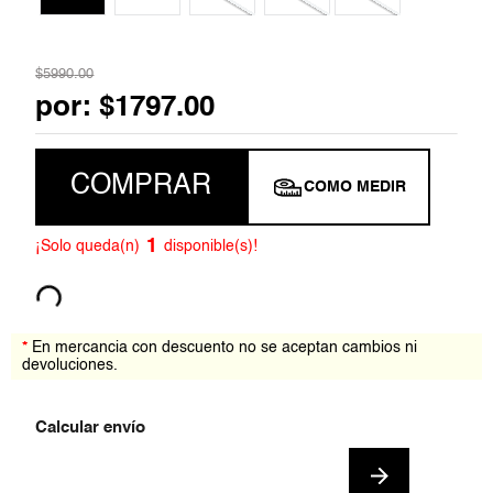
6
.
jumpsuit
7
.
blazer
$
5990
.
00
por:
$
1797
.
00
8
.
pantalon
9
.
vestido corto
COMPRAR
COMO MEDIR
10
.
falda
1
¡Solo queda(n)
disponible(s)!
*
En mercancia con descuento no se aceptan cambios ni
devoluciones.