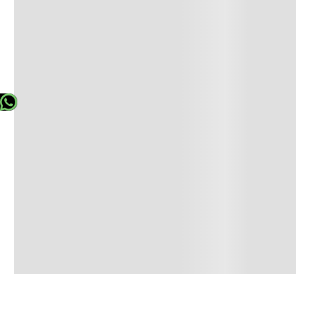
Mis Pedidos
Términos y Condiciones
Aviso de Privacidad
Formas de pago
Seguridad y Tecnologia
2022 Todos los derechos reservados BCBGMAXAZRIA