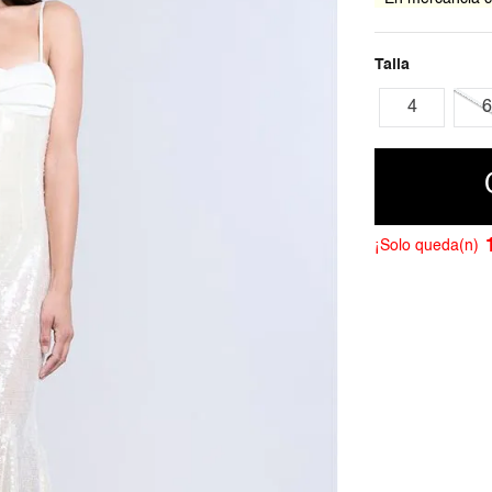
Talla
4
6
¡Solo queda(n)