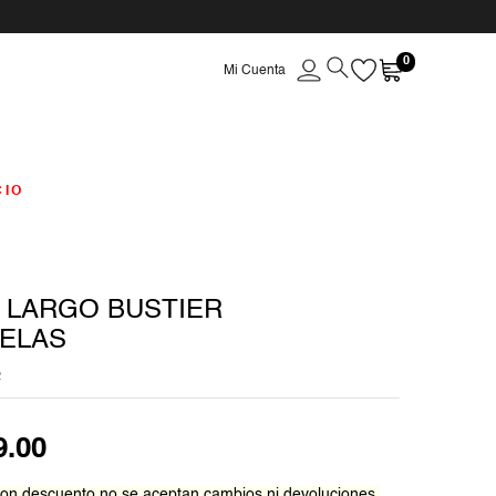
0
CIO
 LARGO BUSTIER
ELAS
2
9
.
00
on descuento no se aceptan cambios ni devoluciones.