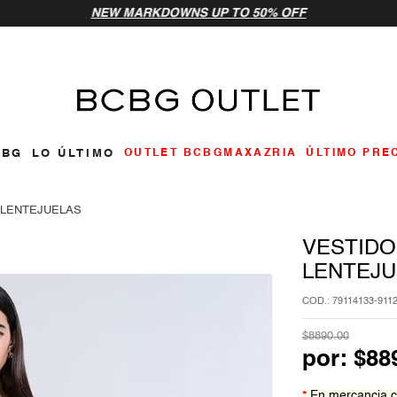
NEW MARKDOWNS UP TO 50% OFF
ar
CBG
LO ÚLTIMO
OUTLET BCBGMAXAZRIA
ÚLTIMO PRE
 LENTEJUELAS
VESTIDO
LENTEJU
:
79114133-911
$
8890
.
00
por:
$
88
*
En mercancia c